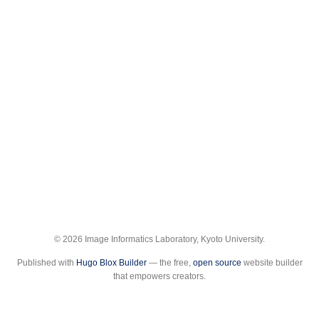
© 2026 Image Informatics Laboratory, Kyoto University.
Published with
Hugo Blox Builder
— the free,
open source
website builder
that empowers creators.