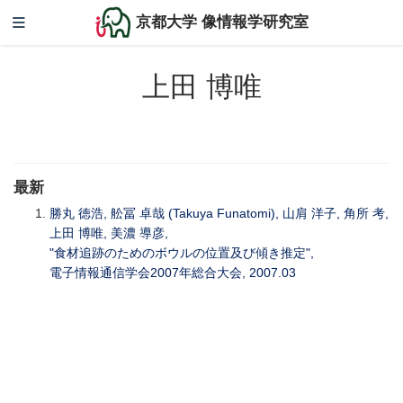
京都大学 像情報学研究室
上田 博唯
最新
勝丸 徳浩, 舩冨 卓哉 (Takuya Funatomi), 山肩 洋子, 角所 考,
上田 博唯, 美濃 導彦,
"食材追跡のためのボウルの位置及び傾き推定",
電子情報通信学会2007年総合大会, 2007.03