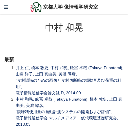
京都大学 像情報学研究室
中村 和晃
最新
井上 仁, 橋本 敦史, 中村 和晃, 舩冨 卓哉 (Takuya Funatomi),
山肩 洋子, 上田 真由美, 美濃 導彦,
"食材認識のための画像と食材切断時の振動音及び荷重の利
用",
電子情報通信学会論文誌 D, 2014.09
中村 和晃, 舩冨 卓哉 (Takuya Funatomi), 橋本 敦史, 上田 真
由美, 美濃 導彦,
"調味料使用量の自動計測システムの開発および評価",
電子情報通信学会 マルチメディア・仮想環境基礎研究会,
2013.03