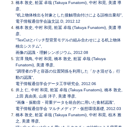
橋本 敦史, 舩冨 卓哉 (Takuya Funatomi), 中村 和晃, 美濃 導
彦,
"机上物体検出を対象とした接触理由付けによる誤検出棄却",
電子情報通信学会論文誌 D, 2012.12
橋本 敦史, 中村 和晃, 舩冨 卓哉 (Takuya Funatomi), 美濃 導
彦,
"TexCutとパッチ型背景モデルの組み合わせによる机上物体
検出システム",
画像の認識・理解シンポジウム, 2012.08
宮澤 飛鳥, 中村 和晃, 橋本 敦史, 舩冨 卓哉 (Takuya
Funatomi), 美濃 導彦,
"調理者の手と容器の位置関係を利用した「かき混ぜる」行
動の認識",
電子情報通信学会データ工学研究会, 2012.06
井上 仁, 中村 和晃, 舩冨 卓哉 (Takuya Funatomi), 橋本 敦史,
上田 真由美, 山肩 洋子, 美濃 導彦,
"画像・振動音・荷重データを統合的に用いた食材認識",
電子情報通信学会 マルチメディア・仮想環境基礎, 2012.03
橋本 敦史, 舩冨 卓哉 (Takuya Funatomi), 中村 和晃, 椋木 雅
之, 美濃 導彦,