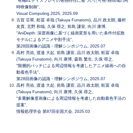
"有機ELディスプレイの発熱特性に基づいた可視-熱領域の同
時映像制御",
Visual Computing 2025, 2025.09
古賀 荘翠, 舩冨 卓哉 (Takuya Funatomi), 品川 政太朗, 藤村
友貴, 北野 和哉, 久保 尋之, 前島 謙宣, 向川 康博,
"AniDepth: 深度画像に基づく線画変形を用いた条件付拡散
モデルによるアニメ中割手法",
第28回画像の認識・理解シンポジウム, 2025.07
高村 亮佑, 渡邉 大起, 前島 謙宣, 品川 政太朗, 舩冨 卓哉
(Takuya Funatomi), 向川 康博, 森島 繁生, 久保 尋之,
"階層的パッチによる周辺情報を考慮したアニメ線画への自
動着色手法",
第28回画像の認識・理解シンポジウム, 2025.07
高村 亮佑, 渡邉 大起, 前島 謙宣, 品川 政太朗, 舩冨 卓哉
(Takuya Funatomi), 向川 康博, 久保 尋之,
"多重解像度画像による周辺情報を考慮した自動着色手法の
提案",
情報処理学会 第87回全国大会, 2025.03