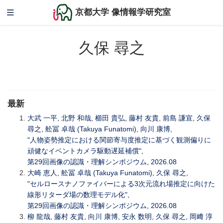
京都大学 像情報学研究室
久保 尋之
最新
大武 一平, 北野 和哉, 櫛田 貴弘, 藤村 友貴, 前島 謙宣, 久保
尋之, 舩冨 卓哉 (Takuya Funatomi), 向川 康博,
"人物姿勢推定における関節寄与度推定に基づく観測偏りに
頑健なイベントカメラ駆動遅延補償",
第29回画像の認識・理解シンポジウム, 2026.08
大崎 恵人, 舩冨 卓哉 (Takuya Funatomi), 久保 尋之,
"セルロースナノファイバーによる3次元流れ場推定に向けた
線形リターダ場の数理モデル化",
第29回画像の認識・理解シンポジウム, 2026.08
柳 龍哉, 藤村 友貴, 向川 康博, 安永 数明, 久保 尋之, 岡﨑 淳