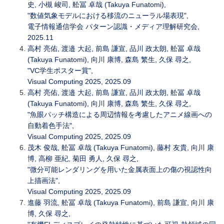
史, 小槻 峻司, 舩冨 卓哉 (Takuya Funatomi),
"数値気象モデルにおける移流のニューラル場表現",
電子情報通信学会 パターン認識・メディア理解研究会,
2025.11
高村 亮佑, 渡邉 大起, 前島 謙宣, 品川 政太朗, 舩冨 卓哉
(Takuya Funatomi), 向川 康博, 森島 繁生, 久保 尋之,
"VC学生ポスター賞",
Visual Computing 2025, 2025.09
高村 亮佑, 渡邉 大起, 前島 謙宣, 品川 政太朗, 舩冨 卓哉
(Takuya Funatomi), 向川 康博, 森島 繁生, 久保 尋之,
"魚眼パッチ構造による周辺情報を考慮したアニメ線画への
自動着色手法",
Visual Computing 2025, 2025.09
茂木 俊哉, 舩冨 卓哉 (Takuya Funatomi), 藤村 友貴, 向川 康
博, 高柳 亜紀, 菊田 勇人, 久保 尋之,
"微分可能レンダリングを用いた金属表面上の傷の視認性向
上描画法",
Visual Computing 2025, 2025.09
進藤 羽流, 舩冨 卓哉 (Takuya Funatomi), 前島 謙宣, 向川 康
博, 久保 尋之,