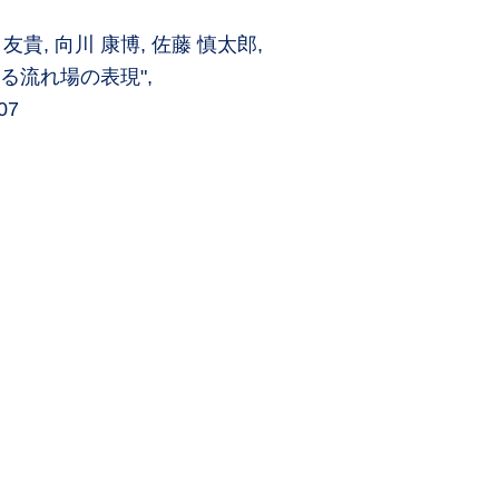
藤村 友貴, 向川 康博, 佐藤 慎太郎,
る流れ場の表現",
07