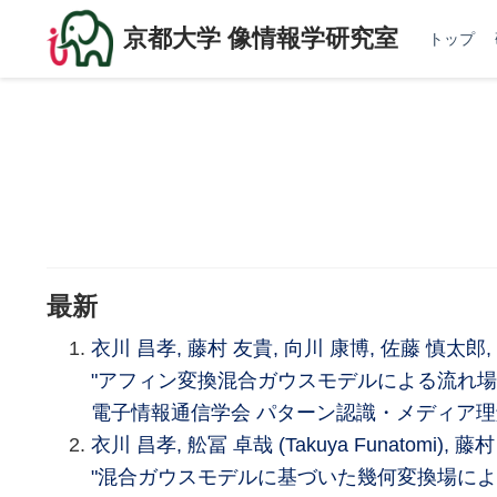
京都大学 像情報学研究室
トップ
最新
衣川 昌孝, 藤村 友貴, 向川 康博, 佐藤 慎太郎, 舩冨 
"アフィン変換混合ガウスモデルによる流れ場表
電子情報通信学会 パターン認識・メディア理解研究
衣川 昌孝, 舩冨 卓哉 (Takuya Funatomi), 
"混合ガウスモデルに基づいた幾何変換場によ