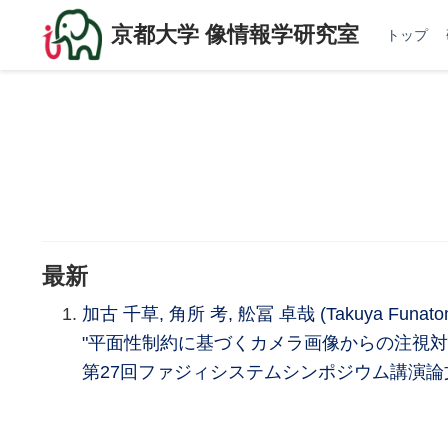
京都大学 像情報学研究室
トップ
最新
加古 千草, 角所 考, 舩冨 卓哉 (Takuya Funato
"平面性制約に基づくカメラ画像からの注視対
第27回ファジィシステムシンポジウム講演論文集,