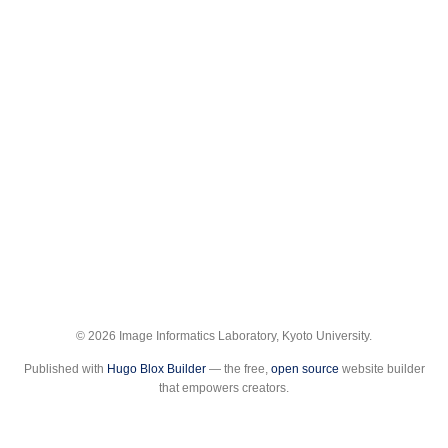
© 2026 Image Informatics Laboratory, Kyoto University.
Published with
Hugo Blox Builder
— the free,
open source
website builder
that empowers creators.