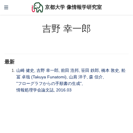
京都大学 像情報学研究室
吉野 幸一郎
最新
山崎 健史, 吉野 幸一郎, 前田 浩邦, 笹田 鉄郎, 橋本 敦史, 舩
冨 卓哉 (Takuya Funatomi), 山肩 洋子, 森 信介,
"フローグラフからの手順書の生成",
情報処理学会論文誌, 2016.03