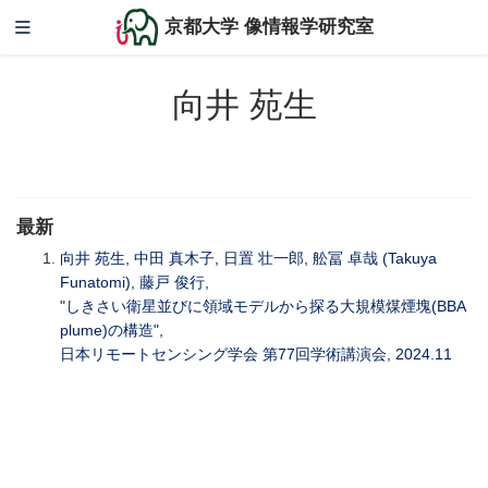
京都大学 像情報学研究室
向井 苑生
最新
向井 苑生, 中田 真木子, 日置 壮一郎, 舩冨 卓哉 (Takuya
Funatomi), 藤戸 俊行,
"しきさい衛星並びに領域モデルから探る大規模煤煙塊(BBA
plume)の構造",
日本リモートセンシング学会 第77回学術講演会, 2024.11