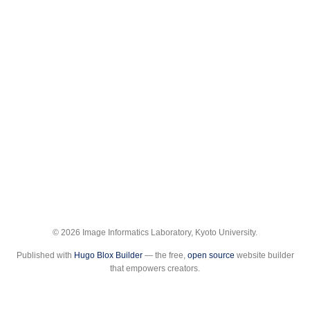
© 2026 Image Informatics Laboratory, Kyoto University.
Published with
Hugo Blox Builder
— the free,
open source
website builder
that empowers creators.