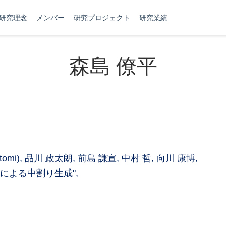
研究理念
メンバー
研究プロジェクト
研究業績
森島 僚平
atomi), 品川 政太朗, 前島 謙宣, 中村 哲, 向川 康博,
による中割り生成",