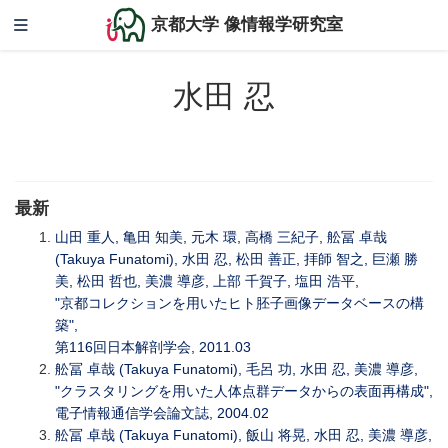
京都大学 像情報学研究室
水田 忍
最新
山田 重人, 亀田 知美, 元木 環, 高橋 三紀子, 舩冨 卓哉
(Takuya Funatomi), 水田 忍, 松田 善正, 拝師 智之, 巨瀬 勝
美, 松田 哲也, 美濃 導彦, 上部 千賀子, 塩田 浩平,
"京都コレクションを用いたヒト胚子画像データベースの構
築",
第116回日本解剖学会, 2011.03
舩冨 卓哉 (Takuya Funatomi), 毛呂 功, 水田 忍, 美濃 導彦,
"クラスタリングを用いた人体点群データからの表面再構成",
電子情報通信学会論文誌, 2004.02
舩冨 卓哉 (Takuya Funatomi), 飯山 将晃, 水田 忍, 美濃 導彦,