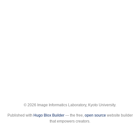
© 2026 Image Informatics Laboratory, Kyoto University.
Published with
Hugo Blox Builder
— the free,
open source
website builder
that empowers creators.