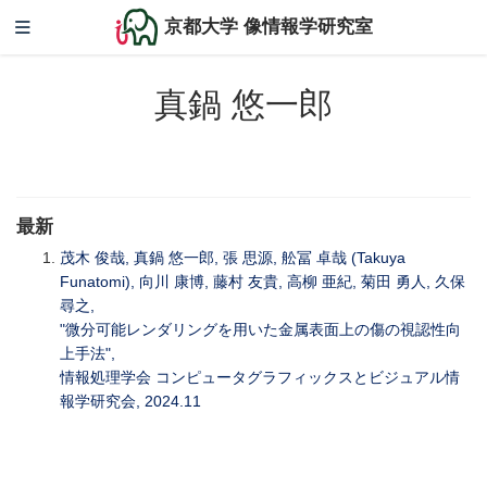
京都大学 像情報学研究室
真鍋 悠一郎
最新
茂木 俊哉, 真鍋 悠一郎, 張 思源, 舩冨 卓哉 (Takuya
Funatomi), 向川 康博, 藤村 友貴, 高柳 亜紀, 菊田 勇人, 久保
尋之,
"微分可能レンダリングを用いた金属表面上の傷の視認性向
上手法",
情報処理学会 コンピュータグラフィックスとビジュアル情
報学研究会, 2024.11