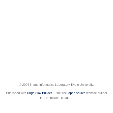
© 2026 Image Informatics Laboratory, Kyoto University.
Published with
Hugo Blox Builder
— the free,
open source
website builder
that empowers creators.