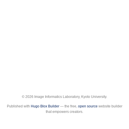
© 2026 Image Informatics Laboratory, Kyoto University.
Published with
Hugo Blox Builder
— the free,
open source
website builder
that empowers creators.