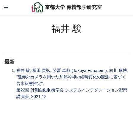
京都大学 像情報学研究室
福井 駿
最新
福井 駿, 櫛田 貴弘, 舩冨 卓哉 (Takuya Funatomi), 向川 康博,
"遠赤外カメラを用いた加熱冷却の経時変化の観測に基づく
含水状態推定",
第22回 計測自動制御学会 システムインテグレーション部門
講演会, 2021.12