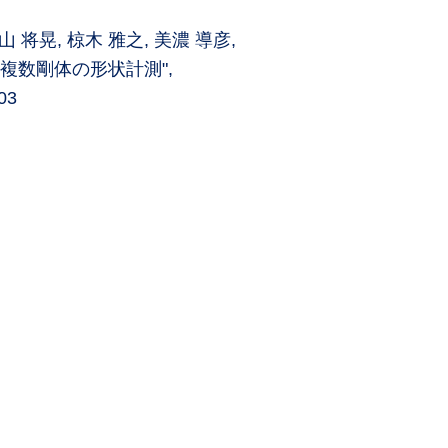
 飯山 将晃, 椋木 雅之, 美濃 導彦,
複数剛体の形状計測",
03