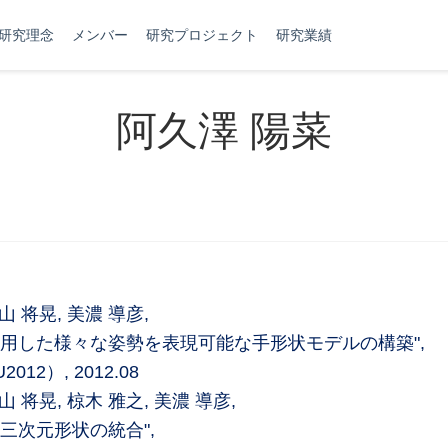
研究理念
メンバー
研究プロジェクト
研究業績
阿久澤 陽菜
 飯山 将晃, 美濃 導彦,
用した様々な姿勢を表現可能な手形状モデルの構築",
2）, 2012.08
 飯山 将晃, 椋木 雅之, 美濃 導彦,
三次元形状の統合",