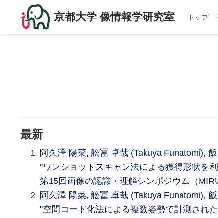
京都大学 像情報学研究室
トップ
最新
阿久澤 陽菜, 舩冨 卓哉 (Takuya Funatomi),
"ワンショットスキャン法による獲得形状を利
第15回画像の認識・理解シンポジウム（MIRU201
阿久澤 陽菜, 舩冨 卓哉 (Takuya Funatomi),
"空間コード化法による複数姿勢で計測された