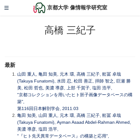
京都大学 像情報学研究室
高橋 三紀子
最新
山田 重人, 亀田 知美, 元木 環, 高橋 三紀子, 舩冨 卓哉
(Takuya Funatomi), 水田 忍, 松田 善正, 拝師 智之, 巨瀬 勝
美, 松田 哲也, 美濃 導彦, 上部 千賀子, 塩田 浩平,
"京都コレクションを用いたヒト胚子画像データベースの構
築",
第116回日本解剖学会, 2011.03
亀田 知美, 山田 重人, 元木 環, 高橋 三紀子, 舩冨 卓哉
(Takuya Funatomi), Ayman Asaad Abdel-Rahman Ahmed,
美濃 導彦, 塩田 浩平,
"『ヒト先天異常データベース』の構築と応用",