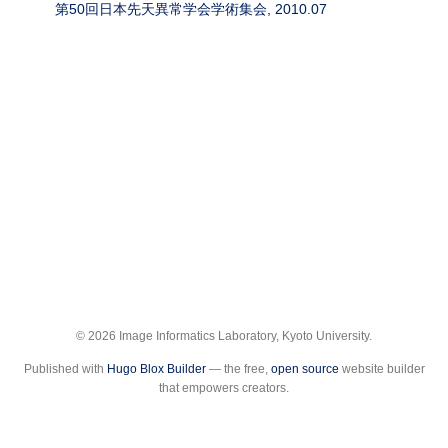
第50回日本先天異常学会学術集会, 2010.07
© 2026 Image Informatics Laboratory, Kyoto University.
Published with
Hugo Blox Builder
— the free,
open source
website builder
that empowers creators.