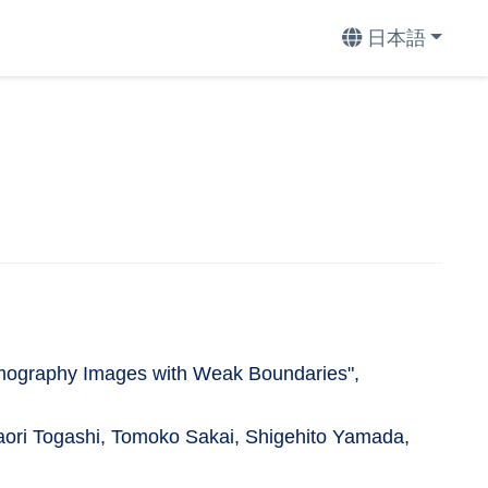
日本語
mography Images with Weak Boundaries",
ri Togashi, Tomoko Sakai, Shigehito Yamada,