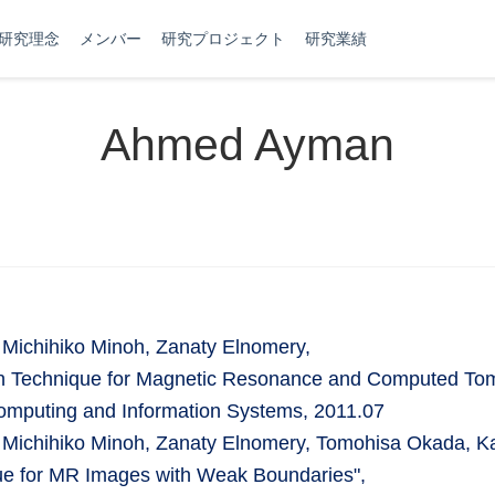
研究理念
メンバー
研究プロジェクト
研究業績
Ahmed Ayman
chihiko Minoh, Zanaty Elnomery,
n Technique for Magnetic Resonance and Computed To
 Computing and Information Systems, 2011.07
hihiko Minoh, Zanaty Elnomery, Tomohisa Okada, Kao
e for MR Images with Weak Boundaries",