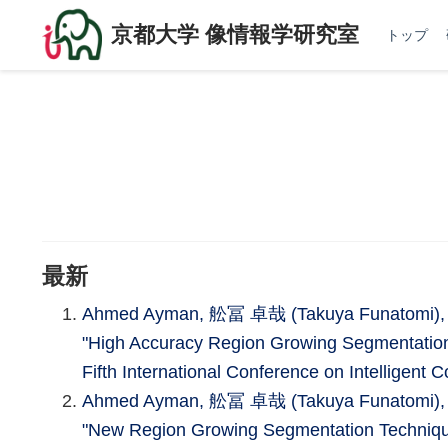
京都大学 像情報学研究室
トップ
最新
Ahmed Ayman, 舩冨 卓哉 (Takuya Funatomi), Mi
"High Accuracy Region Growing Segmentatio
Fifth International Conference on Intelligent
Ahmed Ayman, 舩冨 卓哉 (Takuya Funatomi), Mic
"New Region Growing Segmentation Techniqu