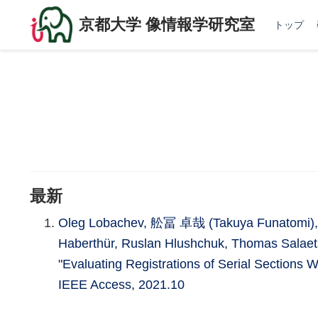
京都大学 像情報学研究室
トップ
最新
Oleg Lobachev, 舩冨 卓哉 (Takuya Funatomi), Al
Haberthür, Ruslan Hlushchuk, Thomas Salaets
"Evaluating Registrations of Serial Sections W
IEEE Access, 2021.10