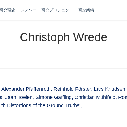
研究理念
メンバー
研究プロジェクト
研究業績
Christoph Wrede
exander Pfaffenroth, Reinhold Förster, Lars Knudsen,
, Jaan Toelen, Simone Gaffling, Christian Mühlfeld, 
ith Distortions of the Ground Truths",