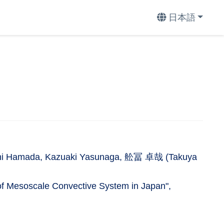
日本語
sushi Hamada, Kazuaki Yasunaga, 舩冨 卓哉 (Takuya
 of Mesoscale Convective System in Japan",