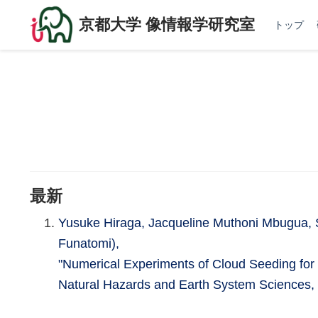
京都大学 像情報学研究室
トップ
最新
Yusuke Hiraga, Jacqueline Muthoni Mbugua,
Funatomi),
"Numerical Experiments of Cloud Seeding for 
Natural Hazards and Earth System Sciences,