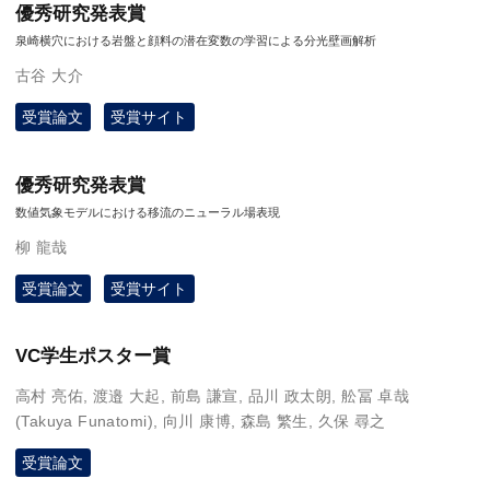
優秀研究発表賞
泉崎横穴における岩盤と顔料の潜在変数の学習による分光壁画解析
古谷 大介
受賞論文
受賞サイト
優秀研究発表賞
数値気象モデルにおける移流のニューラル場表現
柳 龍哉
受賞論文
受賞サイト
VC学生ポスター賞
高村 亮佑
,
渡邉 大起
,
前島 謙宣
,
品川 政太朗
,
舩冨 卓哉
(Takuya Funatomi)
,
向川 康博
,
森島 繁生
,
久保 尋之
受賞論文