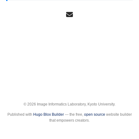
© 2026 Image Informatics Laboratory, Kyoto University.
Published with
Hugo Blox Builder
— the free,
open source
website builder
that empowers creators.