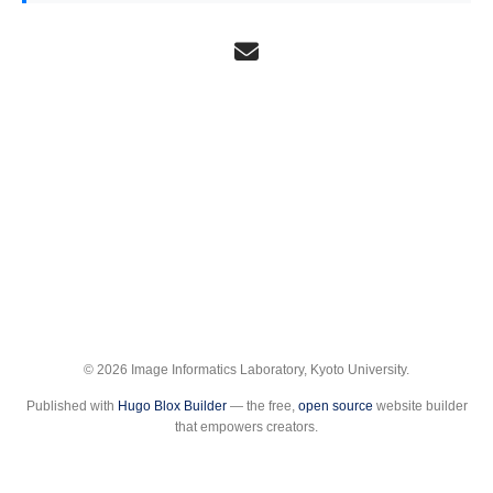
© 2026 Image Informatics Laboratory, Kyoto University.
Published with
Hugo Blox Builder
— the free,
open source
website builder
that empowers creators.