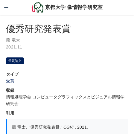
京都大学 像情報学研究室
優秀研究発表賞
蔀 竜太
2021.11
受賞論文
タイプ
受賞
収録
情報処理学会 コンピュータグラフィックスとビジュアル情報学
研究会
引用
蔀 竜太
,
"優秀研究発表賞,"
CGVI
, 2021.