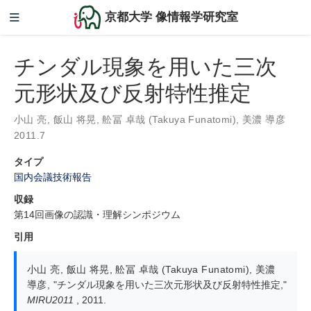
京都大学 像情報学研究室
チンダル現象を用いた三次
元形状及び反射特性推定
小山 亮
,
飯山 将晃
,
舩冨 卓哉 (Takuya Funatomi)
,
美濃 導彦
2011.7
タイプ
国内会議技術報告
収録
第14回画像の認識・理解シンポジウム
引用
小山 亮
,
飯山 将晃
,
舩冨 卓哉 (Takuya Funatomi)
,
美濃
導彦
,
"チンダル現象を用いた三次元形状及び反射特性推定,"
MIRU2011
, 2011.