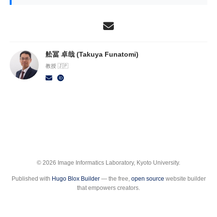
舩冨 卓哉 (Takuya Funatomi)
教授 🇯🇵
© 2026 Image Informatics Laboratory, Kyoto University.
Published with
Hugo Blox Builder
— the free,
open source
website builder
that empowers creators.