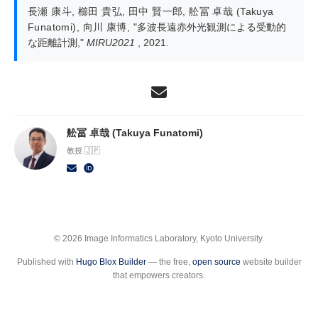
長瀬 康斗
,
櫛田 貴弘
,
田中 賢一郎
,
舩冨 卓哉 (Takuya
Funatomi)
,
向川 康博
,
"多波長遠赤外光観測による受動的
な距離計測,"
MIRU2021
, 2021.
舩冨 卓哉 (Takuya Funatomi)
教授 🇯🇵
© 2026 Image Informatics Laboratory, Kyoto University.
Published with
Hugo Blox Builder
— the free,
open source
website builder
that empowers creators.