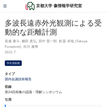
京都大学 像情報学研究室
多波長遠赤外光観測による受
動的な距離計測
長瀬 康斗
,
櫛田 貴弘
,
田中 賢一郎
,
舩冨 卓哉 (Takuya
Funatomi)
,
向川 康博
2021.7
学生奨励賞
タイプ
国内会議技術報告
収録
第24回画像の認識・理解シンポジウム
引用