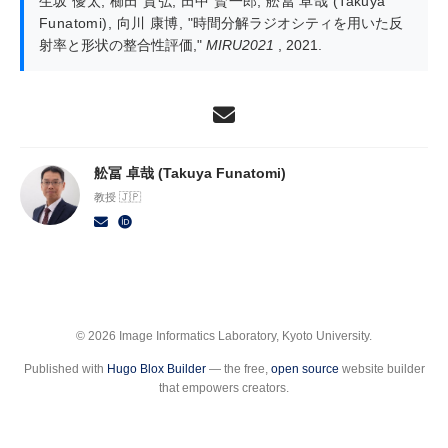
生坂 優太
,
櫛田 貴弘
,
田中 賢一郎
,
舩冨 卓哉 (Takuya
Funatomi)
,
向川 康博
,
"時間分解ラジオシティを用いた反
射率と形状の整合性評価,"
MIRU2021
, 2021.
舩冨 卓哉 (Takuya Funatomi)
教授 🇯🇵
© 2026 Image Informatics Laboratory, Kyoto University.
Published with
Hugo Blox Builder
— the free,
open source
website builder
that empowers creators.