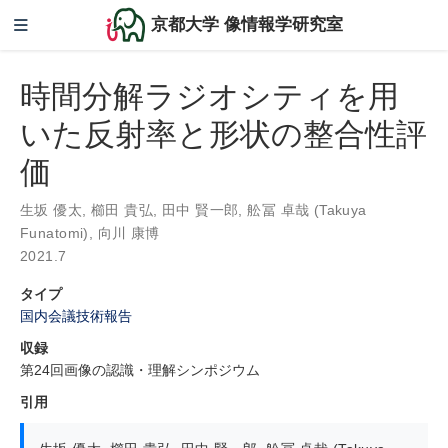
京都大学 像情報学研究室
時間分解ラジオシティを用
いた反射率と形状の整合性評
価
生坂 優太
,
櫛田 貴弘
,
田中 賢一郎
,
舩冨 卓哉 (Takuya
Funatomi)
,
向川 康博
2021.7
タイプ
国内会議技術報告
収録
第24回画像の認識・理解シンポジウム
引用