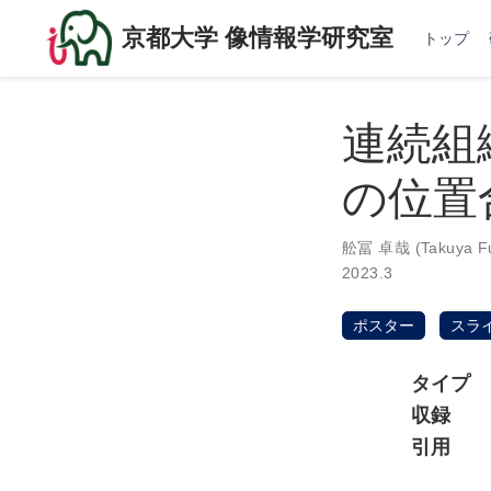
京都大学 像情報学研究室
トップ
連続組
の位置
舩冨 卓哉 (Takuya Fu
2023.3
ポスター
スラ
タイプ
収録
引用