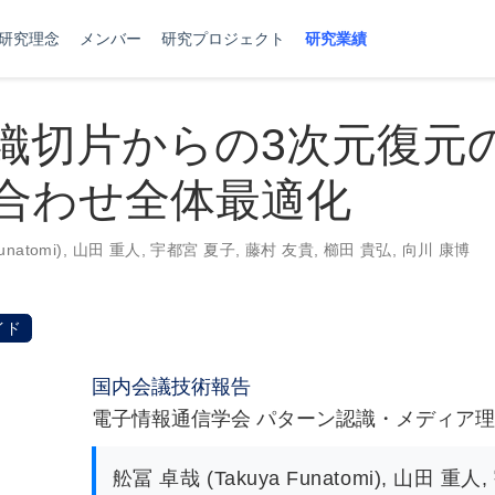
研究理念
メンバー
研究プロジェクト
研究業績
織切片からの3次元復元
合わせ全体最適化
natomi)
,
山田 重人
,
宇都宮 夏子
,
藤村 友貴
,
櫛田 貴弘
,
向川 康博
イド
国内会議技術報告
電子情報通信学会 パターン認識・メディア
舩冨 卓哉 (Takuya Funatomi)
,
山田 重人
,