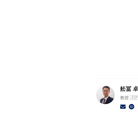
舩冨 卓哉
教授 🇯