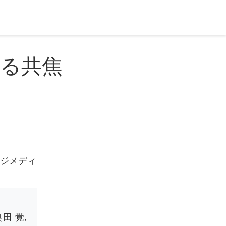
る共焦
ージメディ
奥田 覚
,