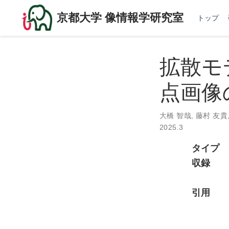
京都大学 像情報学研究室
トップ
拡散モ
点画像
大橋 智哉
,
藤村 友貴
2025.3
タイプ
収録
引用