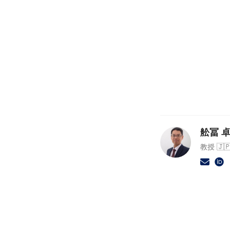
舩冨 卓哉
教授 🇯