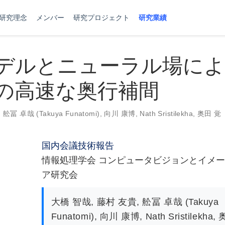
研究理念
メンバー
研究プロジェクト
研究業績
デルとニューラル場によ
の高速な奥行補間
,
舩冨 卓哉 (Takuya Funatomi)
,
向川 康博
,
Nath Sristilekha
,
奥田 覚
国内会議技術報告
情報処理学会 コンピュータビジョンとイメ
ア研究会
大橋 智哉
,
藤村 友貴
,
舩冨 卓哉 (Takuya
Funatomi)
,
向川 康博
,
Nath Sristilekha
,