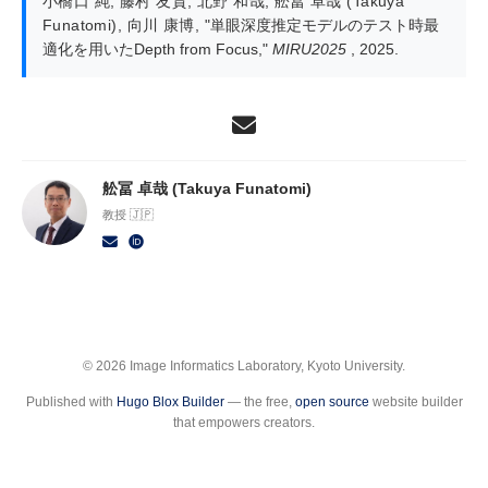
小橋口 純
,
藤村 友貴
,
北野 和哉
,
舩冨 卓哉 (Takuya
Funatomi)
,
向川 康博
,
"単眼深度推定モデルのテスト時最
適化を用いたDepth from Focus,"
MIRU2025
, 2025.
舩冨 卓哉 (Takuya Funatomi)
教授 🇯🇵
© 2026 Image Informatics Laboratory, Kyoto University.
Published with
Hugo Blox Builder
— the free,
open source
website builder
that empowers creators.