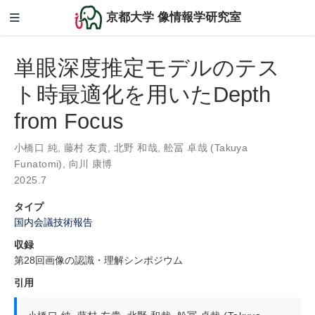
京都大学 像情報学研究室
単眼深度推定モデルのテス
ト時最適化を用いたDepth
from Focus
小橋口 純
,
藤村 友貴
,
北野 和哉
,
舩冨 卓哉 (Takuya
Funatomi)
,
向川 康博
2025.7
タイプ
国内会議技術報告
収録
第28回画像の認識・理解シンポジウム
引用