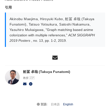
引用
Akinobu Maejima
,
Hiroyuki Kubo
,
舩冨 卓哉 (Takuya
Funatomi)
,
Tatsuo Yotsukura
,
Satoshi Nakamura
,
Yasuhiro Mukaigawa
,
"Graph matching based anime
colorization with multiple references,"
ACM SIGGRAPH
2019 Posters
, no. 13, pp. 1-2, 2019.
舩冨 卓哉 (Takuya Funatomi)
教授 🇯🇵
言語:
日本語
English