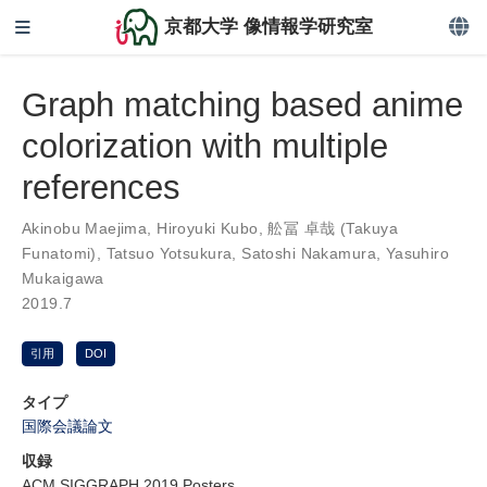
京都大学 像情報学研究室
Graph matching based anime
colorization with multiple
references
Akinobu Maejima
,
Hiroyuki Kubo
,
舩冨 卓哉 (Takuya
Funatomi)
,
Tatsuo Yotsukura
,
Satoshi Nakamura
,
Yasuhiro
Mukaigawa
2019.7
引用
DOI
タイプ
国際会議論文
収録
ACM SIGGRAPH 2019 Posters