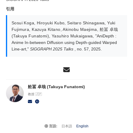
引用
Sosui Koga
,
Hiroyuki Kubo
,
Seitaro Shinagawa
,
Yuki
Fujimura
,
Kazuya Kitano
,
Akinobu Maejima
,
舩冨 卓哉
(Takuya Funatomi)
,
Yasuhiro Mukaigawa
,
"AniDepth :
Anime In-between Diffusion using Depth-guided Warped
Line-art,"
SIGGRAPH 2025 Talks
, no. 57, 2025.
舩冨 卓哉 (Takuya Funatomi)
教授 🇯🇵
言語:
日本語
English