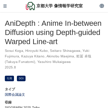
京都大学 像情報学研究室
AniDepth : Anime In-between
Diffusion using Depth-guided
Warped Line-art
Sosui Koga
,
Hiroyuki Kubo
,
Seitaro Shinagawa
,
Yuki
Fujimura
,
Kazuya Kitano
,
Akinobu Maejima
,
舩冨 卓哉
(Takuya Funatomi)
,
Yasuhiro Mukaigawa
2025.8
引用
DOI
タイプ
国際会議論文
収録
SIGGRAPH 2025 Talks