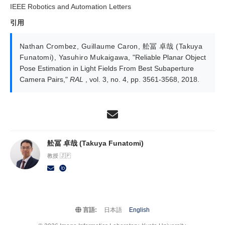
IEEE Robotics and Automation Letters
引用
Nathan Crombez
,
Guillaume Caron
,
舩冨 卓哉 (Takuya
Funatomi)
,
Yasuhiro Mukaigawa
,
"Reliable Planar Object
Pose Estimation in Light Fields From Best Subaperture
Camera Pairs,"
RAL
, vol. 3, no. 4, pp. 3561-3568, 2018.
舩冨 卓哉 (Takuya Funatomi)
教授 🇯🇵
言語:
日本語
English