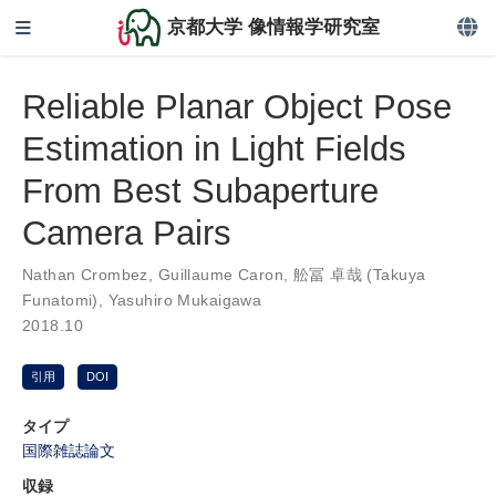
京都大学 像情報学研究室
Reliable Planar Object Pose
Estimation in Light Fields
From Best Subaperture
Camera Pairs
Nathan Crombez
,
Guillaume Caron
,
舩冨 卓哉 (Takuya
Funatomi)
,
Yasuhiro Mukaigawa
2018.10
引用
DOI
タイプ
国際雑誌論文
収録