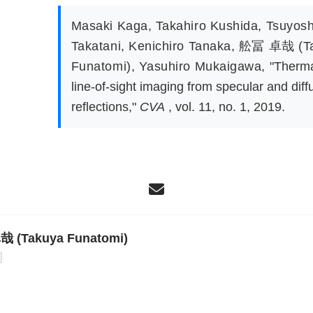
Masaki Kaga
,
Takahiro Kushida
,
Tsuyosh
Takatani
,
Kenichiro Tanaka
,
舩冨 卓哉 (Ta
Funatomi)
,
Yasuhiro Mukaigawa
,
"Therma
line-of-sight imaging from specular and diff
reflections,"
CVA
, vol. 11, no. 1, 2019.
 (Takuya Funatomi)
