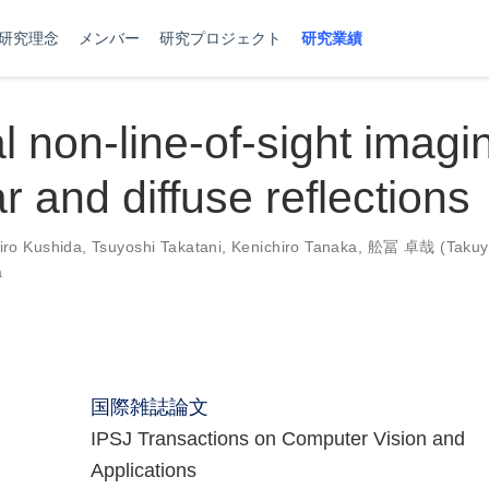
研究理念
メンバー
研究プロジェクト
研究業績
 non-line-of-sight imagi
r and diffuse reflections
iro Kushida
,
Tsuyoshi Takatani
,
Kenichiro Tanaka
,
舩冨 卓哉 (Takuya
a
国際雑誌論文
IPSJ Transactions on Computer Vision and
Applications