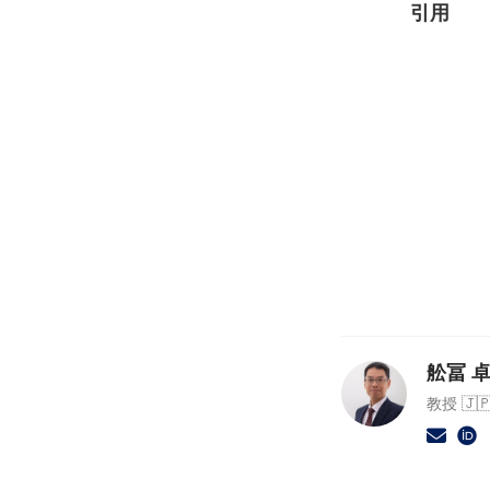
引用
舩冨 卓哉
教授 🇯