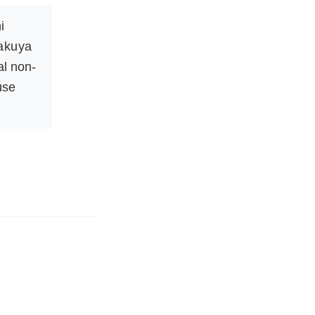
i
kuya
l non-
use