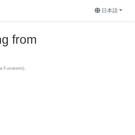
日本語
ng from
 Funatomi)
,