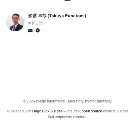
舩冨 卓哉 (Takuya Funatomi)
教授 🇯🇵
© 2026 Image Informatics Laboratory, Kyoto University.
Published with
Hugo Blox Builder
— the free,
open source
website builder
that empowers creators.