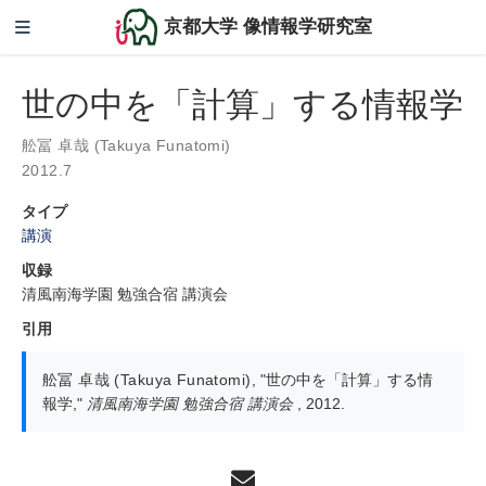
京都大学 像情報学研究室
世の中を「計算」する情報学
舩冨 卓哉 (Takuya Funatomi)
2012.7
タイプ
講演
収録
清風南海学園 勉強合宿 講演会
引用
舩冨 卓哉 (Takuya Funatomi)
,
"世の中を「計算」する情
報学,"
清風南海学園 勉強合宿 講演会
, 2012.