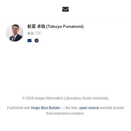
舩冨 卓哉 (Takuya Funatomi)
教授 🇯🇵
© 2026 Image Informatics Laboratory, Kyoto University.
Published with
Hugo Blox Builder
— the free,
open source
website builder
that empowers creators.