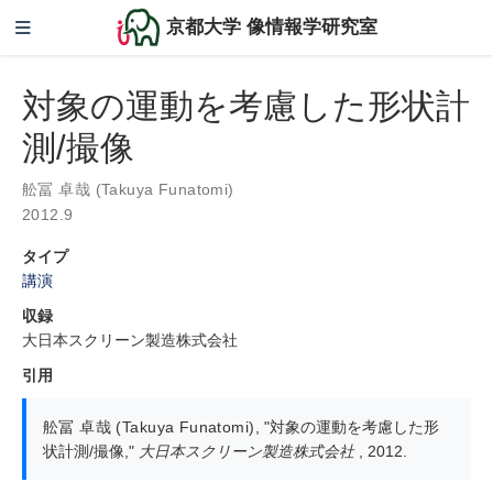
京都大学 像情報学研究室
対象の運動を考慮した形状計
測/撮像
舩冨 卓哉 (Takuya Funatomi)
2012.9
タイプ
講演
収録
大日本スクリーン製造株式会社
引用
舩冨 卓哉 (Takuya Funatomi)
,
"対象の運動を考慮した形
状計測/撮像,"
大日本スクリーン製造株式会社
, 2012.