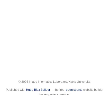
© 2026 Image Informatics Laboratory, Kyoto University.
Published with
Hugo Blox Builder
— the free,
open source
website builder
that empowers creators.