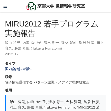
京都大学 像情報学研究室
MIRU2012 若手プログラム
実施報告
飯山 将晃
,
内海 ゆづ子
,
清水 彰一
,
寺林 賢司
,
鳥居 秋彦
,
満上
育久
,
舩冨 卓哉 (Takuya Funatomi)
2012.12
タイプ
国内会議技術報告
収録
電子情報通信学会 パターン認識・メディア理解研究会
引用
飯山 将晃
,
内海 ゆづ子
,
清水 彰一
,
寺林 賢司
,
鳥居 秋彦
,
満上 育久
,
舩冨 卓哉 (Takuya Funatomi)
,
"MIRU2012 若