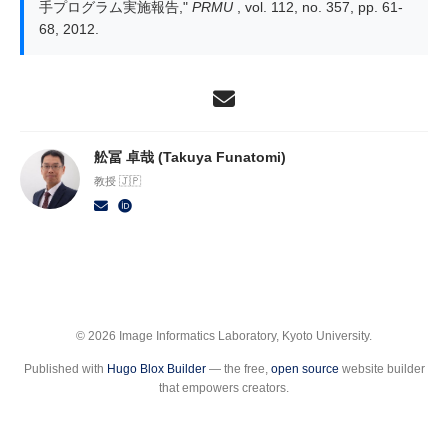
手プログラム実施報告,"
PRMU
, vol. 112, no. 357, pp. 61-
68, 2012.
舩冨 卓哉 (Takuya Funatomi)
教授 🇯🇵
© 2026 Image Informatics Laboratory, Kyoto University.
Published with
Hugo Blox Builder
— the free,
open source
website builder
that empowers creators.