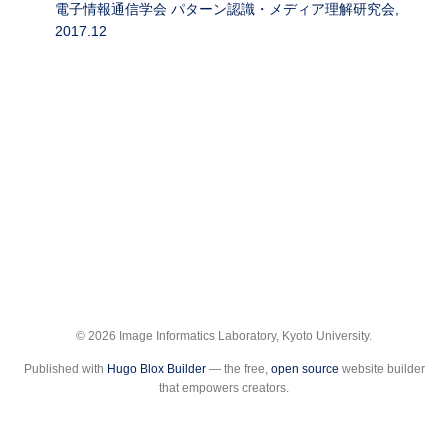
電子情報通信学会 パターン認識・メディア理解研究会,
2017.12
© 2026 Image Informatics Laboratory, Kyoto University.
Published with
Hugo Blox Builder
— the free,
open source
website builder
that empowers creators.