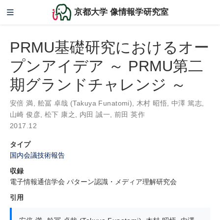
京都大学 像情報学研究室
PRMU基礎研究におけるオー
プンアイデア ～ PRMU第二
期グランドチャレンジ ～
安倍 満
,
舩冨 卓哉 (Takuya Funatomi)
,
木村 昭悟
,
中澤 篤志
,
山崎 俊彦
,
松下 康之
,
内田 誠一
,
前田 英作
2017.12
タイプ
国内会議技術報告
収録
電子情報通信学会 パターン認識・メディア理解研究会
引用