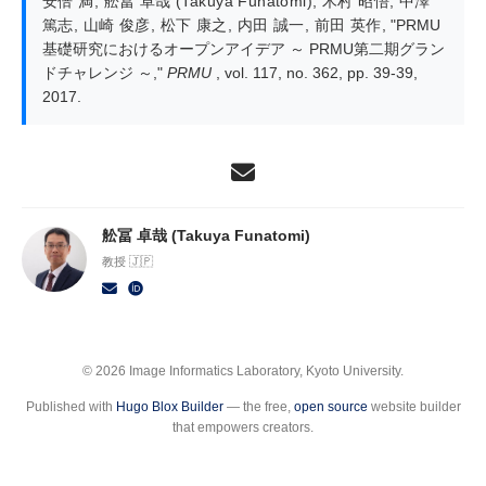
安倍 満
,
舩冨 卓哉 (Takuya Funatomi)
,
木村 昭悟
,
中澤
篤志
,
山崎 俊彦
,
松下 康之
,
内田 誠一
,
前田 英作
,
"PRMU
基礎研究におけるオープンアイデア ～ PRMU第二期グラン
ドチャレンジ ～,"
PRMU
, vol. 117, no. 362, pp. 39-39,
2017.
舩冨 卓哉 (Takuya Funatomi)
教授 🇯🇵
© 2026 Image Informatics Laboratory, Kyoto University.
Published with
Hugo Blox Builder
— the free,
open source
website builder
that empowers creators.