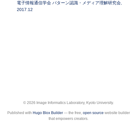
電子情報通信学会 パターン認識・メディア理解研究会,
2017.12
© 2026 Image Informatics Laboratory, Kyoto University.
Published with
Hugo Blox Builder
— the free,
open source
website builder
that empowers creators.