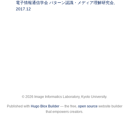
電子情報通信学会 パターン認識・メディア理解研究会,
2017.12
© 2026 Image Informatics Laboratory, Kyoto University.
Published with
Hugo Blox Builder
— the free,
open source
website builder
that empowers creators.