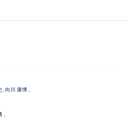
史, 向川 康博 ,
 ,