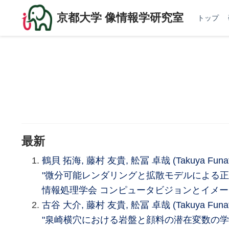
京都大学 像情報学研究室
トップ
最新
鶴貝 拓海, 藤村 友貴, 舩冨 卓哉 (Takuya Fun
"微分可能レンダリングと拡散モデルによる正
情報処理学会 コンピュータビジョンとイメージメ
古谷 大介, 藤村 友貴, 舩冨 卓哉 (Takuya Funa
"泉崎横穴における岩盤と顔料の潜在変数の学