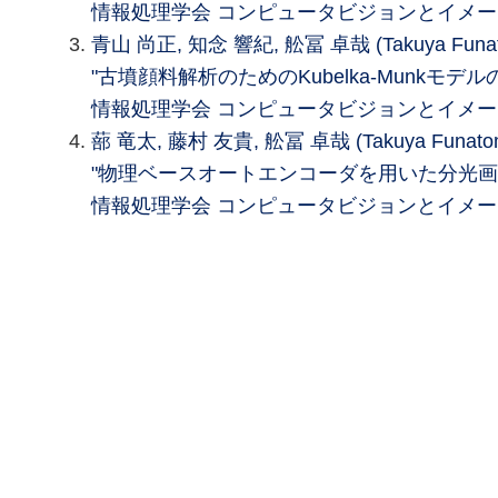
情報処理学会 コンピュータビジョンとイメージメ
青山 尚正, 知念 響紀, 舩冨 卓哉 (Takuya Fun
"古墳顔料解析のためのKubelka-Munkモデル
情報処理学会 コンピュータビジョンとイメージメ
蔀 竜太, 藤村 友貴, 舩冨 卓哉 (Takuya Funat
"物理ベースオートエンコーダを用いた分光画
情報処理学会 コンピュータビジョンとイメージメ