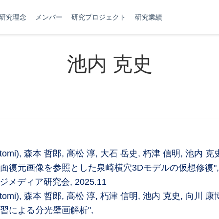
研究理念
メンバー
研究プロジェクト
研究業績
池内 克史
atomi), 森本 哲郎, 高松 淳, 大石 岳史, 朽津 信明, 池内 克
面復元画像を参照とした泉崎横穴3Dモデルの仮想修復",
ディア研究会, 2025.11
tomi), 森本 哲郎, 高松 淳, 朽津 信明, 池内 克史, 向川 康博
習による分光壁画解析",