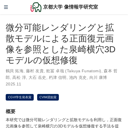
京都大学 像情報学研究室
微分可能レンダリングと拡
散モデルによる正面復元画
像を参照とした泉崎横穴3D
モデルの仮想修復
鶴貝 拓海
,
藤村 友貴
,
舩冨 卓哉 (Takuya Funatomi)
,
森本 哲
郎
,
高松 淳
,
大石 岳史
,
朽津 信明
,
池内 克史
,
向川 康博
2025.11
CGVI学生発表賞
CVIM奨励賞
概要
本研究では微分可能レンダリングと拡散モデルを利用し，正面復
元画像を参照して泉崎横穴の3Dモデルを仮想修復する手法を提