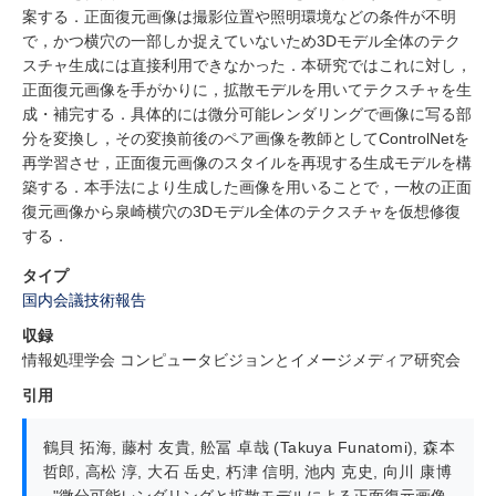
案する．正面復元画像は撮影位置や照明環境などの条件が不明
で，かつ横穴の一部しか捉えていないため3Dモデル全体のテク
スチャ生成には直接利用できなかった．本研究ではこれに対し，
正面復元画像を手がかりに，拡散モデルを用いてテクスチャを生
成・補完する．具体的には微分可能レンダリングで画像に写る部
分を変換し，その変換前後のペア画像を教師としてControlNetを
再学習させ，正面復元画像のスタイルを再現する生成モデルを構
築する．本手法により生成した画像を用いることで，一枚の正面
復元画像から泉崎横穴の3Dモデル全体のテクスチャを仮想修復
する．
タイプ
国内会議技術報告
収録
情報処理学会 コンピュータビジョンとイメージメディア研究会
引用
鶴貝 拓海
,
藤村 友貴
,
舩冨 卓哉 (Takuya Funatomi)
,
森本
哲郎
,
高松 淳
,
大石 岳史
,
朽津 信明
,
池内 克史
,
向川 康博