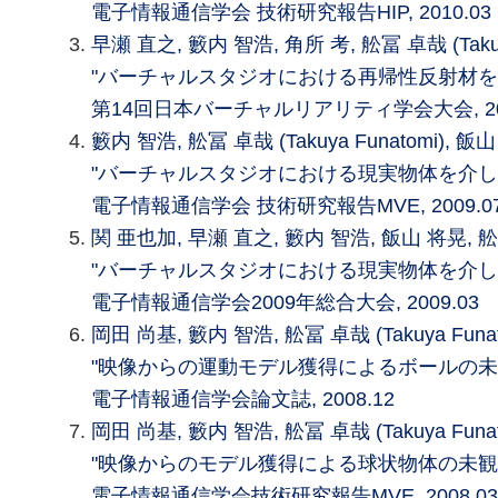
電子情報通信学会 技術研究報告HIP, 2010.03
早瀬 直之, 籔内 智浩, 角所 考, 舩冨 卓哉 (Takuy
"バーチャルスタジオにおける再帰性反射材を
第14回日本バーチャルリアリティ学会大会, 200
籔内 智浩, 舩冨 卓哉 (Takuya Funatomi), 
"バーチャルスタジオにおける現実物体を介し
電子情報通信学会 技術研究報告MVE, 2009.0
関 亜也加, 早瀬 直之, 籔内 智浩, 飯山 将晃, 舩冨 卓
"バーチャルスタジオにおける現実物体を介し
電子情報通信学会2009年総合大会, 2009.03
岡田 尚基, 籔内 智浩, 舩冨 卓哉 (Takuya Funa
"映像からの運動モデル獲得によるボールの未
電子情報通信学会論文誌, 2008.12
岡田 尚基, 籔内 智浩, 舩冨 卓哉 (Takuya Funa
"映像からのモデル獲得による球状物体の未観
電子情報通信学会技術研究報告MVE, 2008.03