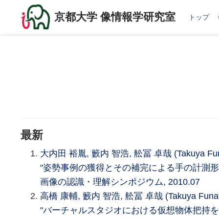
京都大学 像情報学研究室
トップ
最新
大内田 裕胤, 籔内 智浩, 舩冨 卓哉 (Takuya Fu
"姿勢事例の獲得とその補完による手の計測形
画像の認識・理解シンポジウム, 2010.07
高橋 康輔, 籔内 智浩, 舩冨 卓哉 (Takuya Funa
"バーチャルスタジオにおける仮想物体把持を