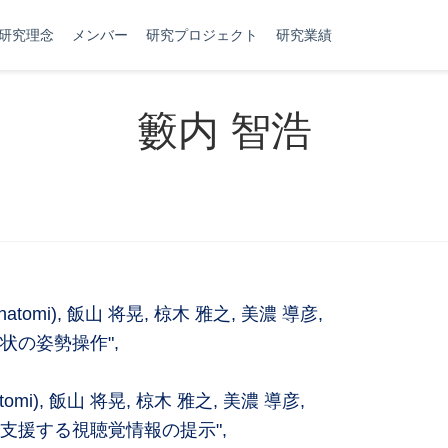
研究理念
メンバー
研究プロジェクト
研究業績
籔内 智浩
natomi), 飯山 将晃, 椋木 雅之, 美濃 導彦,
状の姿勢操作",
tomi), 飯山 将晃, 椋木 雅之, 美濃 導彦,
支援する視聴覚情報の提示",