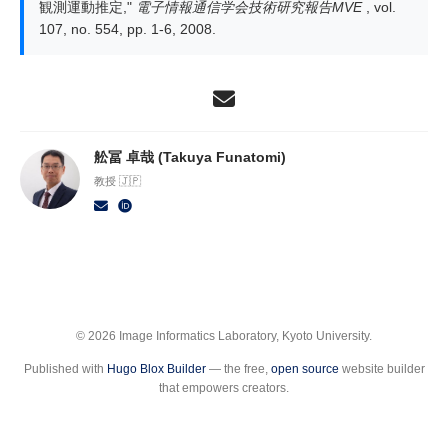
観測運動推定,"
電子情報通信学会技術研究報告MVE
, vol.
107, no. 554, pp. 1-6, 2008.
舩冨 卓哉 (Takuya Funatomi)
教授 🇯🇵
© 2026 Image Informatics Laboratory, Kyoto University.
Published with
Hugo Blox Builder
— the free,
open source
website builder
that empowers creators.