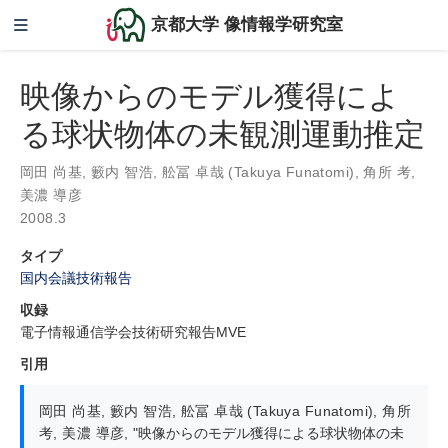
京都大学 像情報学研究室
映像からのモデル獲得によ
る球状物体の未観測運動推定
岡田 尚基
,
籔内 智浩
,
舩冨 卓哉 (Takuya Funatomi)
,
角所 考
,
美濃 導彦
2008.3
タイプ
国内会議技術報告
収録
電子情報通信学会技術研究報告MVE
引用
岡田 尚基
,
籔内 智浩
,
舩冨 卓哉 (Takuya Funatomi)
,
角所
考
,
美濃 導彦
,
"映像からのモデル獲得による球状物体の未