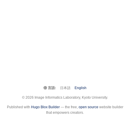
言語:
日本語
English
© 2026 Image Informatics Laboratory, Kyoto University.
Published with
Hugo Blox Builder
— the free,
open source
website builder
that empowers creators.