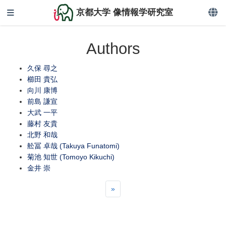
京都大学 像情報学研究室
Authors
久保 尋之
櫛田 貴弘
向川 康博
前島 謙宣
大武 一平
藤村 友貴
北野 和哉
舩冨 卓哉 (Takuya Funatomi)
菊池 知世 (Tomoyo Kikuchi)
金井 崇
»