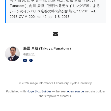
岡本 貴典
,
田中 賢一郎
,
久保 尋之
,
舩冨 卓哉 (Takuya
Funatomi)
,
向川 康博
,
"照明の発光タイミング遅延による
シーンのインパルス応答の時間高分解能化,"
CVIM
, vol.
2016-CVIM-200, no. 42, pp. 1-8, 2016.
舩冨 卓哉 (Takuya Funatomi)
教授 🇯🇵
© 2026 Image Informatics Laboratory, Kyoto University.
Published with
Hugo Blox Builder
— the free,
open source
website builder
that empowers creators.