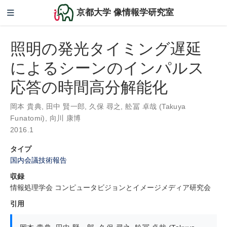
京都大学 像情報学研究室
照明の発光タイミング遅延
によるシーンのインパルス
応答の時間高分解能化
岡本 貴典
,
田中 賢一郎
,
久保 尋之
,
舩冨 卓哉 (Takuya
Funatomi)
,
向川 康博
2016.1
タイプ
国内会議技術報告
収録
情報処理学会 コンピュータビジョンとイメージメディア研究会
引用