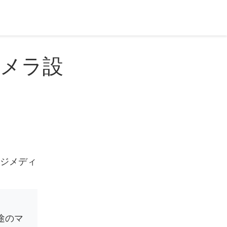
メラ設
ージメディ
途のマ