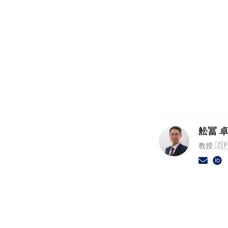
舩冨 卓哉
教授 🇯