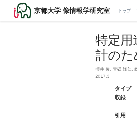
京都大学 像情報学研究室
トップ
特定用
計のた
櫻井 俊
,
青砥 隆仁
,
舩
2017.3
タイプ
収録
引用