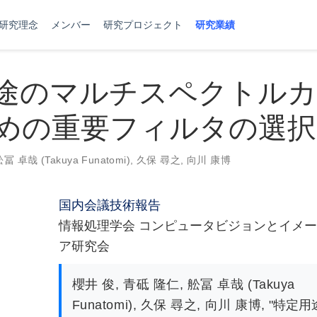
研究理念
メンバー
研究プロジェクト
研究業績
途のマルチスペクトルカ
めの重要フィルタの選択
冨 卓哉 (Takuya Funatomi)
,
久保 尋之
,
向川 康博
国内会議技術報告
情報処理学会 コンピュータビジョンとイメ
ア研究会
櫻井 俊
,
青砥 隆仁
,
舩冨 卓哉 (Takuya
Funatomi)
,
久保 尋之
,
向川 康博
,
"特定用