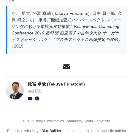
小川 岳大
,
舩冨 卓哉 (Takuya Funatomi)
,
田中 賢一郎
,
久
保 尋之
,
向川 康博
,
"機械走査式ハイパースペクトルイメー
ジングにおける環境光変動補償,"
Visual/Media Computing
Conference 2019 第47回 画像電子学会年次大会 オーガナ
イズドセッション2 「マルチスペクトル画像技術の展開」
, 2019.
舩冨 卓哉 (Takuya Funatomi)
教授 🇯🇵
© 2026 Image Informatics Laboratory, Kyoto University.
Published with
Hugo Blox Builder
— the free,
open source
website builder