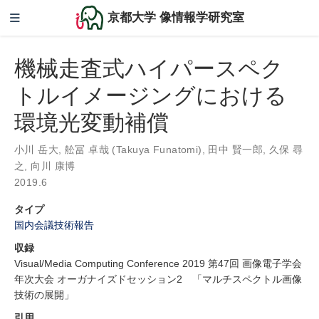
京都大学 像情報学研究室
機械走査式ハイパースペク
トルイメージングにおける
環境光変動補償
小川 岳大
,
舩冨 卓哉 (Takuya Funatomi)
,
田中 賢一郎
,
久保 尋
之
,
向川 康博
2019.6
タイプ
国内会議技術報告
収録
Visual/Media Computing Conference 2019 第47回 画像電子学会
年次大会 オーガナイズドセッション2 「マルチスペクトル画像
技術の展開」
引用