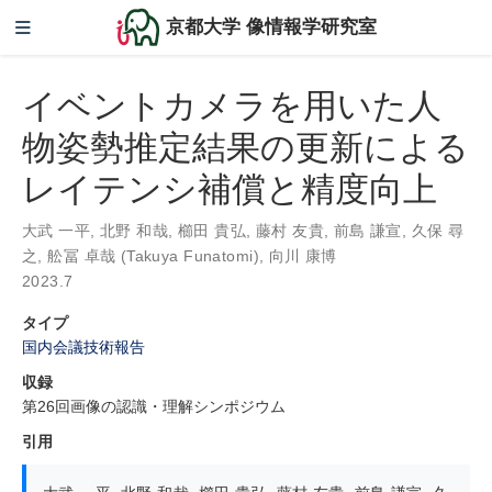
京都大学 像情報学研究室
イベントカメラを用いた人
物姿勢推定結果の更新による
レイテンシ補償と精度向上
大武 一平
,
北野 和哉
,
櫛田 貴弘
,
藤村 友貴
,
前島 謙宣
,
久保 尋
之
,
舩冨 卓哉 (Takuya Funatomi)
,
向川 康博
2023.7
タイプ
国内会議技術報告
収録
第26回画像の認識・理解シンポジウム
引用