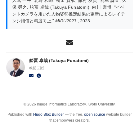
大武 一平
,
北野 和哉
,
櫛田 貴弘
,
藤村 友貴
,
前島 謙宣
,
久
保 尋之
,
舩冨 卓哉 (Takuya Funatomi)
,
向川 康博
,
"イベ
ントカメラを用いた人物姿勢推定結果の更新によるレイテ
ンシ補償と精度向上,"
MIRU2023
, 2023.
舩冨 卓哉 (Takuya Funatomi)
教授 🇯🇵
© 2026 Image Informatics Laboratory, Kyoto University.
Published with
Hugo Blox Builder
— the free,
open source
website builder
that empowers creators.