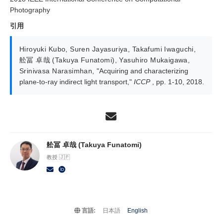
Photography
引用
Hiroyuki Kubo
,
Suren Jayasuriya
,
Takafumi Iwaguchi
,
舩冨 卓哉 (Takuya Funatomi)
,
Yasuhiro Mukaigawa
,
Srinivasa Narasimhan
,
"Acquiring and characterizing
plane-to-ray indirect light transport,"
ICCP
, pp. 1-10, 2018.
舩冨 卓哉 (Takuya Funatomi)
教授 🇯🇵
言語:
日本語
English