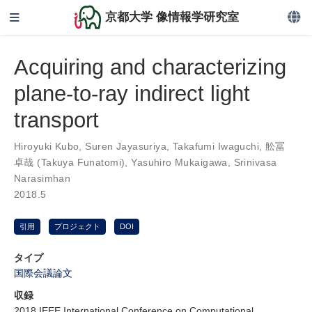
京都大学 像情報学研究室
Acquiring and characterizing
plane-to-ray indirect light
transport
Hiroyuki Kubo
,
Suren Jayasuriya
,
Takafumi Iwaguchi
,
舩冨
卓哉 (Takuya Funatomi)
,
Yasuhiro Mukaigawa
,
Srinivasa
Narasimhan
2018.5
引用
プロジェクト
DOI
タイプ
国際会議論文
収録
2018 IEEE International Conference on Computational