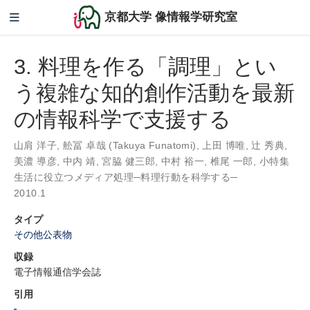
京都大学 像情報学研究室
3. 料理を作る「調理」とい
う複雑な知的創作活動を最新
の情報科学で支援する
山肩 洋子
,
舩冨 卓哉 (Takuya Funatomi)
,
上田 博唯
,
辻 秀典
,
美濃 導彦
,
中内 靖
,
宮脇 健三郎
,
中村 裕一
,
椎尾 一郎
,
小特集
生活に役立つメディア処理─料理行動を科学する─
2010.1
タイプ
その他公表物
収録
電子情報通信学会誌
引用