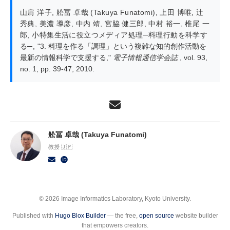
山肩 洋子
,
舩冨 卓哉 (Takuya Funatomi)
,
上田 博唯
,
辻
秀典
,
美濃 導彦
,
中内 靖
,
宮脇 健三郎
,
中村 裕一
,
椎尾 一
郎
,
小特集生活に役立つメディア処理─料理行動を科学す
る─
,
"3. 料理を作る「調理」という複雑な知的創作活動を
最新の情報科学で支援する,"
電子情報通信学会誌
, vol. 93,
no. 1, pp. 39-47, 2010.
舩冨 卓哉 (Takuya Funatomi)
教授 🇯🇵
© 2026 Image Informatics Laboratory, Kyoto University.
Published with
Hugo Blox Builder
— the free,
open source
website builder
that empowers creators.