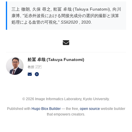
三上 徹朗
,
久保 尋之
,
舩冨 卓哉 (Takuya Funatomi)
,
向川
康博
,
"近赤外波長における間接光成分の選択的撮影と演算
処理による血管の可視化,"
SSII2020
, 2020.
舩冨 卓哉 (Takuya Funatomi)
教授 🇯🇵
© 2026 Image Informatics Laboratory, Kyoto University.
Published with
Hugo Blox Builder
— the free,
open source
website builder
that empowers creators.