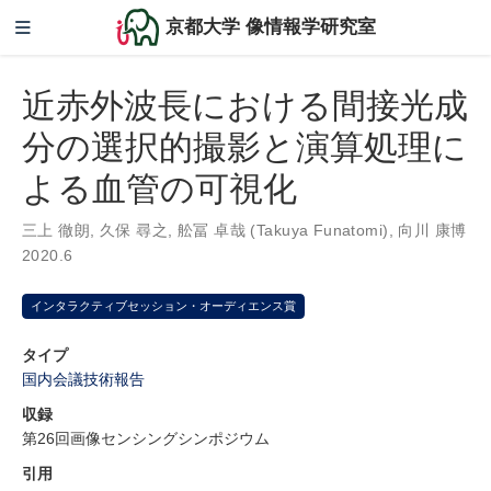
京都大学 像情報学研究室
近赤外波長における間接光成
分の選択的撮影と演算処理に
よる血管の可視化
三上 徹朗
,
久保 尋之
,
舩冨 卓哉 (Takuya Funatomi)
,
向川 康博
2020.6
インタラクティブセッション・オーディエンス賞
タイプ
国内会議技術報告
収録
第26回画像センシングシンポジウム
引用